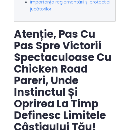
Importanța reglementării și protecției
jucătorilor
Atenție, Pas Cu
Pas Spre Victorii
Spectaculoase Cu
Chicken Road
Pareri, Unde
Instinctul Și
Oprirea La Timp
Definesc Limitele
Câștigului Tău!