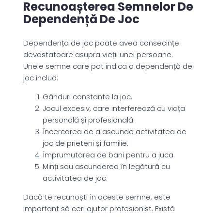
Recunoașterea Semnelor De
Dependență De Joc
Dependența de joc poate avea consecințe
devastatoare asupra vieții unei persoane.
Unele semne care pot indica o dependență de
joc includ:
Gânduri constante la joc.
Jocul excesiv, care interferează cu viața
personală și profesională.
Încercarea de a ascunde activitatea de
joc de prieteni și familie.
Împrumutarea de bani pentru a juca.
Minți sau ascunderea în legătură cu
activitatea de joc.
Dacă te recunoști în aceste semne, este
important să ceri ajutor profesionist. Există