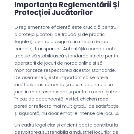
Importanța Reglementării Și
Protecției Jucătorilor
O reglementare eficientă este crucială pentru
a proteja jucătorii de fraudă și de practici
ilegale și pentru a asigura un mediu de joc
corect și transparent. Autoritățile competente
trebuie să stabilească standarde stricte pentru
operatorii de jocuri de noroc online și să
monitorizeze respectarea acestor standarde.
De asemenea, este important să se ofere
jucătorilor instrumente și resurse pentru a se
juca în mod responsabil și pentru a cere ajutor
în caz de dependență. Astfel,
chicken road
pareri
ar reflecta mai mult gradul de satisfacție
și siguranță, nu doar emoțiile intense ale jocului.
Un cadru legal clar și eficient poate contribui la
dezvoltarea sustenabilă a industriei jocurilor de