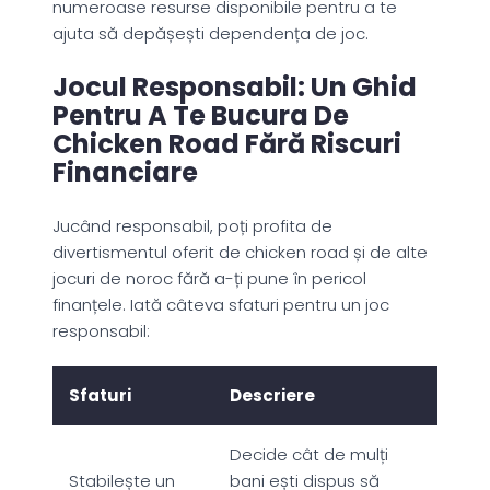
numeroase resurse disponibile pentru a te
ajuta să depășești dependența de joc.
Jocul Responsabil: Un Ghid
Pentru A Te Bucura De
Chicken Road Fără Riscuri
Financiare
Jucând responsabil, poți profita de
divertismentul oferit de chicken road și de alte
jocuri de noroc fără a-ți pune în pericol
finanțele. Iată câteva sfaturi pentru un joc
responsabil:
Sfaturi
Descriere
Decide cât de mulți
Stabilește un
bani ești dispus să