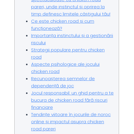
pareri, unde instinctul și oprirea la
timp definesc limitele câștigului tău!
Ce este chicken road și cum
funcționează?
Importanța instinctului și a gestionării
riscului
Strategii populare pentru chicken
road
Aspecte psihologice ale jocului
chicken road
Recunoașterea semnelor de
dependență de joc
Jocul responsabil: un ghid pentru a te
bucura de chicken road fără riscuri
financiare
Tendințe viitoare în jocurile de noroc
online și impactul asupra chicken
road pareri