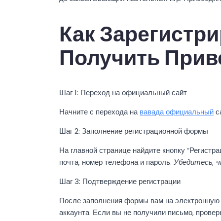
Как Зарегистр
Получить Прив
Шаг 1: Переход на официальный сайт
Начните с перехода на
вавада официальный
са
Шаг 2: Заполнение регистрационной формы
На главной странице найдите кнопку “Регистра
почта, номер телефона и пароль.
Убедитесь, ч
Шаг 3: Подтверждение регистрации
После заполнения формы вам на электронную 
аккаунта. Если вы не получили письмо, проверь