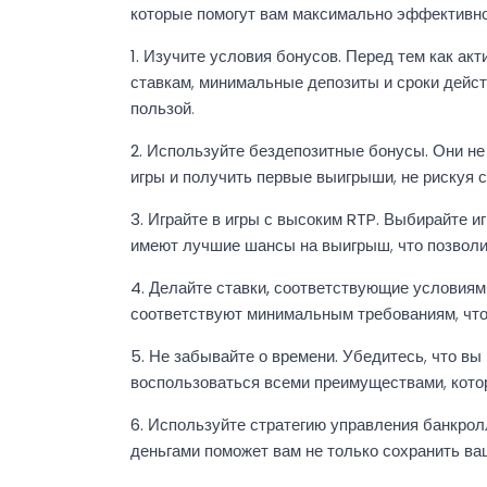
которые помогут вам максимально эффективно
1. Изучите условия бонусов.
Перед тем как акт
ставкам, минимальные депозиты и сроки дейст
пользой.
2. Используйте бездепозитные бонусы.
Они не 
игры и получить первые выигрыши, не рискуя 
3. Играйте в игры с высоким RTP.
Выбирайте игр
имеют лучшие шансы на выигрыш, что позволи
4. Делайте ставки, соответствующие условиям
соответствуют минимальным требованиям, что
5. Не забывайте о времени.
Убедитесь, что вы 
воспользоваться всеми преимуществами, котор
6. Используйте стратегию управления банкрол
деньгами поможет вам не только сохранить ва