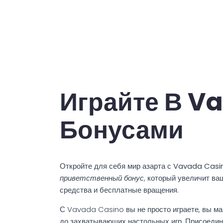
Играйте В V
Бонусами
Откройте для себя мир азарта с Vavada Casi
приветственный бонус
, который увеличит ва
средства и бесплатные вращения.
С Vavada Casino вы не просто играете, вы
ма
до захватывающих настольных игр. Присоедин