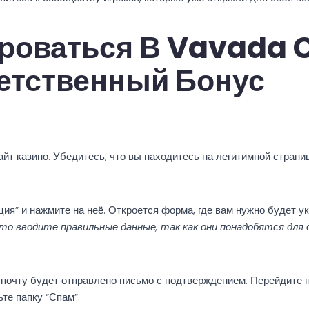
ироваться В Vavada 
етственный Бонус
йт казино. Убедитесь, что вы находитесь на легитимной стран
ция” и нажмите на неё. Откроется форма, где вам нужно будет ук
то вводите правильные данные, так как они понадобятся для
почту будет отправлено письмо с подтверждением. Перейдите п
те папку “Спам”.