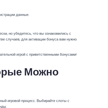
гистрации данные.
ски, но убедитесь, что вы ознакомились с
ве случаев, для активации бонуса вам нужно
ательной игрой с приветственными бонусами!
торые Можно
жный игровой процесс. Выбирайте слоты с
нды.