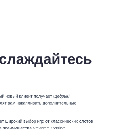
аслаждайтесь
ый новый клиент получает
щедрый
волят вам накапливать дополнительные
ет широкий выбор игр: от классических слотов
все преимущества Vavada Casino!