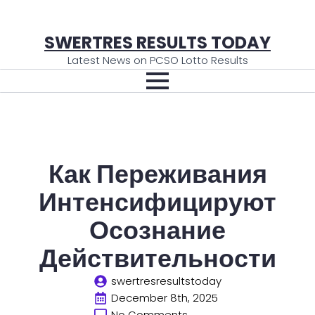
SWERTRES RESULTS TODAY
Latest News on PCSO Lotto Results
Как Переживания
Интенсифицируют
Осознание
Действительности
swertresresultstoday
December 8th, 2025
No Comments