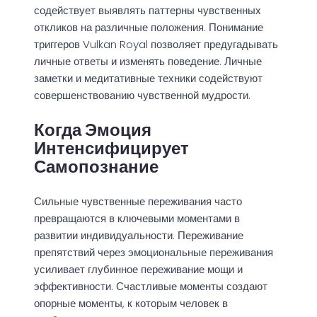
содействует выявлять паттерны чувственных
откликов на различные положения. Понимание
триггеров Vulkan Royal позволяет предугадывать
личные ответы и изменять поведение. Личные
заметки и медитативные техники содействуют
совершенствованию чувственной мудрости.
Когда Эмоция
Интенсифицирует
Самопознание
Сильные чувственные переживания часто
превращаются в ключевыми моментами в
развитии индивидуальности. Переживание
препятствий через эмоциональные переживания
усиливает глубинное переживание мощи и
эффективности. Счастливые моменты создают
опорные моменты, к которым человек в