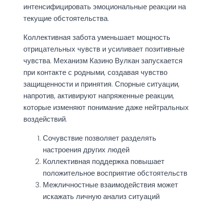
интенсифицировать эмоциональные реакции на
текущие обстоятельства.
Коллективная забота уменьшает мощность
отрицательных чувств и усиливает позитивные
чувства. Механизм Казино Вулкан запускается
при контакте с родными, создавая чувство
защищенности и принятия. Спорные ситуации,
напротив, активируют напряженные реакции,
которые изменяют понимание даже нейтральных
воздействий.
Сочувствие позволяет разделять
настроения других людей
Коллективная поддержка повышает
положительное восприятие обстоятельств
Межличностные взаимодействия может
искажать личную анализ ситуаций