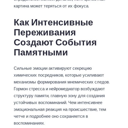
картина может теряться от их фокуса.
Как Интенсивные
Переживания
Создают События
Памятными
Сильные эмоции активируют секрецию
химических посредников, которые усиливают
механизмы формирования мнемических следов.
Гормон стресса и нейромедиатор возбуждают
структуру памяти, главную зону для создания
устойчивых воспоминаний. Чем интенсивнее
эмоциональная реакция на происшествие, тем
четче и подробнее оно сохраняется в
воспоминаниях.