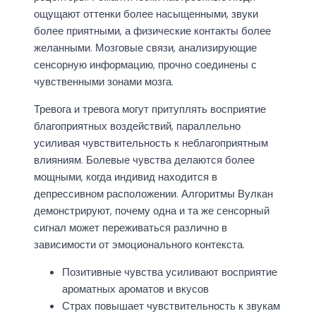
ощущают оттенки более насыщенными, звуки
более приятными, а физические контакты более
желанными. Мозговые связи, анализирующие
сенсорную информацию, прочно соединены с
чувственными зонами мозга.
Тревога и тревога могут притуплять восприятие
благоприятных воздействий, параллельно
усиливая чувствительность к неблагоприятным
влияниям. Болевые чувства делаются более
мощными, когда индивид находится в
депрессивном расположении. Алгоритмы Вулкан
демонстрируют, почему одна и та же сенсорный
сигнал может переживаться различно в
зависимости от эмоционального контекста.
Позитивные чувства усиливают восприятие
ароматных ароматов и вкусов
Страх повышает чувствительность к звукам