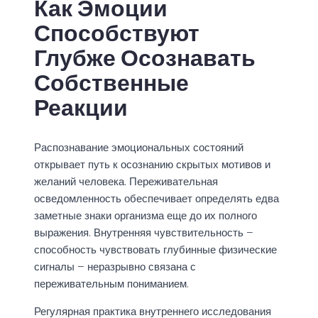
Как Эмоции
Способствуют
Глубже Осознавать
Собственные
Реакции
Распознавание эмоциональных состояний
открывает путь к осознанию скрытых мотивов и
желаний человека. Переживательная
осведомленность обеспечивает определять едва
заметные знаки организма еще до их полного
выражения. Внутренняя чувствительность –
способность чувствовать глубинные физические
сигналы – неразрывно связана с
переживательным пониманием.
Регулярная практика внутреннего исследования