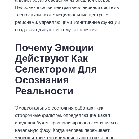
Нейронные связи центральной нервной системы
тесно связывают эмоциональные центры с
регионами, управляющими когнитивные функции,
создавая единую систему восприятия.
Почему Эмоции
Действуют Как
Селектором Для
Осознания
Реальности
Эмоциональные состояния работают как
отборочные фильтры, определяющие, какая
сведения будет проанализирована сознанием в
начальную фазу. Когда человек переживает
удовольствие, его внимание самопроизвольно