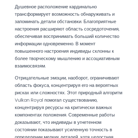
Душевное расположение кардинально
трансформирует возможность обнаруживать и
запоминать детали обстановки. Благоприятные
настроения расширяют область сосредоточения,
обеспечивая воспринимать больший количество
информации одновременно. В момент
повышенного настроения индивиды склонны к
более творческому мышлению и ассоциативным
взаимосвязям.
Отрицательные эмоции, наоборот, ограничивают
область фокуса, концентрируя его на вероятных
рисках или сложностях. Этот природный алгоритм
Vulkan Royal помогал существованию,
концентрируя ресурсы на критически важных
компонентах положения. Современные работы
доказывают, что индивиды в угнетенном
состоянии показывают усиленную точность в
определении мелких деталей, хотя целостная