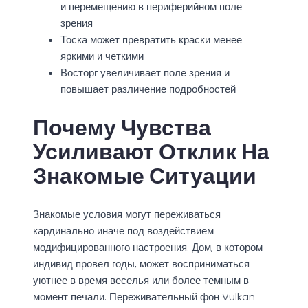
и перемещению в периферийном поле
зрения
Тоска может превратить краски менее
яркими и четкими
Восторг увеличивает поле зрения и
повышает различение подробностей
Почему Чувства
Усиливают Отклик На
Знакомые Ситуации
Знакомые условия могут переживаться
кардинально иначе под воздействием
модифицированного настроения. Дом, в котором
индивид провел годы, может восприниматься
уютнее в время веселья или более темным в
момент печали. Переживательный фон Vulkan