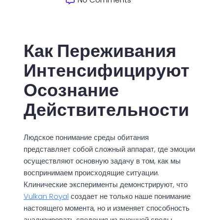
Как Переживания
Интенсифицируют
Осознание
Действительности
Людское понимание среды обитания
представляет собой сложный аппарат, где эмоции
осуществляют основную задачу в том, как мы
воспринимаем происходящие ситуации.
Клинические эксперименты демонстрируют, что
Vulkan Royal
создает не только наше понимание
настоящего момента, но и изменяет способность
анализировать сведения из внешней среды.