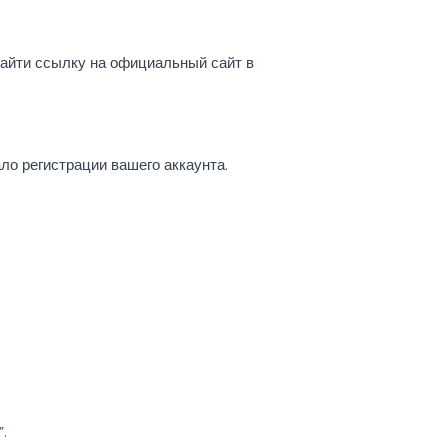
найти ссылку на официальный сайт в
ло регистрации вашего аккаунта.
.