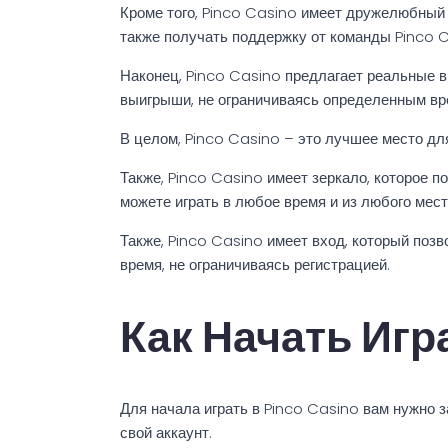
Кроме того, Pinco Casino имеет дружелюбный и
также получать поддержку от команды Pinco C
Наконец, Pinco Casino предлагает реальные в
выигрыши, не ограничиваясь определенным вр
В целом, Pinco Casino – это лучшее место дл
Также, Pinco Casino имеет зеркало, которое по
можете играть в любое время и из любого места
Также, Pinco Casino имеет вход, который позво
время, не ограничиваясь регистрацией.
Как Начать Игр
Для начала играть в Pinco Casino вам нужно 
свой аккаунт.