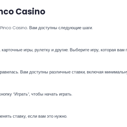
inco Casino
в Pinco Casino. Вам доступны следующие шаги:
карточные игры, рулетку и другие. Выберите игру, которая вам 
нравилась. Вам доступны различные ставки, включая минималь
нопку “Играть”, чтобы начать играть.
енять ставку, если вам это нужно.