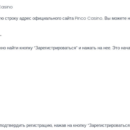
Casino
ую строку адрес официального сайта Pinco Casino. Вы можете 
”
о найти кнопку “Зарегистрироваться” и нажать на нее. Это нача
одтвердить регистрацию, нажав на кнопку “Зарегистрироваться”