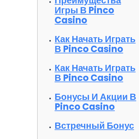
Преимущества
Игры В Pinco
Casino
Как Начать Играть
В Pinco Casino
Как Начать Играть
В Pinco Casino
Бонусы И Акции В
Pinco Casino
Встречный Бонус