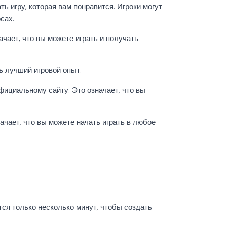
ь игру, которая вам понравится. Игроки могут
сах.
чает, что вы можете играть и получать
ь лучший игровой опыт.
официальному сайту. Это означает, что вы
начает, что вы можете начать играть в любое
тся только несколько минут, чтобы создать