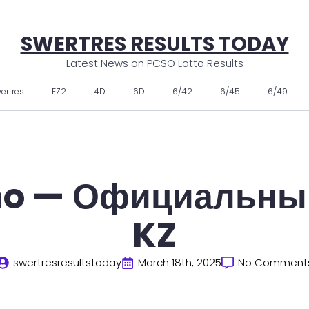
SWERTRES RESULTS TODAY
Latest News on PCSO Lotto Results
ertres
EZ2
4D
6D
6/42
6/45
6/49
no — Официальны
KZ
swertresresultstoday
March 18th, 2025
No Comment