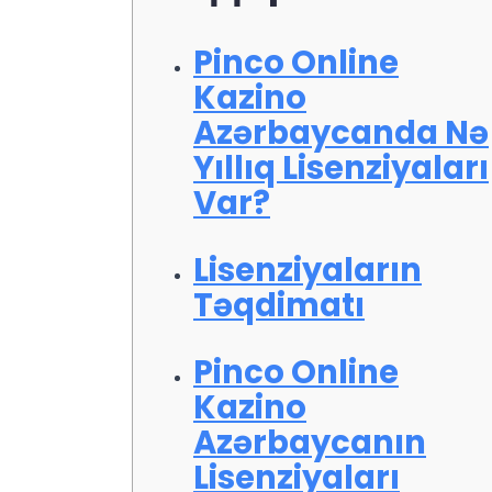
Pinco Online
Kazino
Azərbaycanda Nə
Yıllıq Lisenziyaları
Var?
Lisenziyaların
Təqdimatı
Pinco Online
Kazino
Azərbaycanın
Lisenziyaları