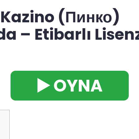
 Kazino (Пинко)
 – Etibarlı Lisen
▶️ OYNA