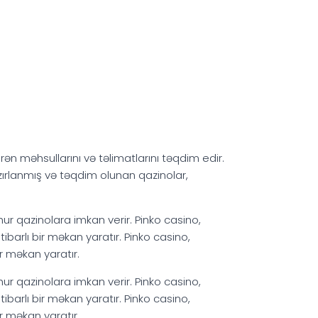
n məhsullarını və təlimatlarını təqdim edir.
azırlanmış və təqdim olunan qazinolar,
hur qazinolara imkan verir. Pinko casino,
barlı bir məkan yaratır. Pinko casino,
r məkan yaratır.
hur qazinolara imkan verir. Pinko casino,
barlı bir məkan yaratır. Pinko casino,
r məkan yaratır.