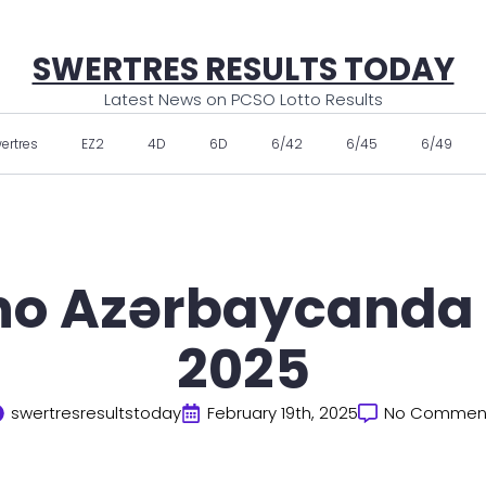
SWERTRES RESULTS TODAY
Latest News on PCSO Lotto Results
ertres
EZ2
4D
6D
6/42
6/45
6/49
no Azərbaycanda 
2025
swertresresultstoday
February 19th, 2025
No Commen