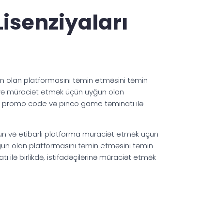
isenziyaları
ğun olan platformasını təmin etməsini təmin
lı və müraciət etmək üçün uyğun olan
nco promo code və pinco game təminatı ilə
ğun və etibarlı platforma müraciət etmək üçün
yğun olan platformasını təmin etməsini təmin
 ilə birlikdə, istifadəçilərinə müraciət etmək