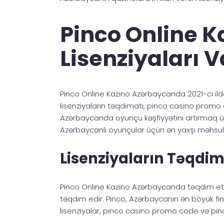
Pinco Online K
Lisenziyaları V
Pinco Online Kazino Azərbaycanda 2021-ci ildə 
lisenziyaların təqdimatı, pinco casino promo co
Azərbaycanda oyunçu kəşfiyyətini artırmaq üç
Azərbaycanlı oyunçular üçün ən yaxşı məhsul 
Lisenziyaların Təqdim
Pinco Online Kazino Azərbaycanda təqdim etdiyi 
təqdim edir. Pinco, Azərbaycanın ən böyük fina
lisenziyalar, pinco casino promo code və pinco p