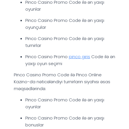
Pinco Casino Promo Code ilə ən yaxşı
oyunlar
Pinco Casino Promo Code ilə ən yaxşı
oyunçular
Pinco Casino Promo Code ilə ən yaxşı
turnirlar
Pinco Casino Promo
pinco giris
Code ilə ən
yaxşı oyun seçimi
Pinco Casino Promo Code ilə Pinco Online
Kazino-da nəticələndiyi turnirların siyahısı əsas
məqsədlərində:
Pinco Casino Promo Code ilə ən yaxşı
oyunlar
Pinco Casino Promo Code ilə ən yaxşı
bonuslar