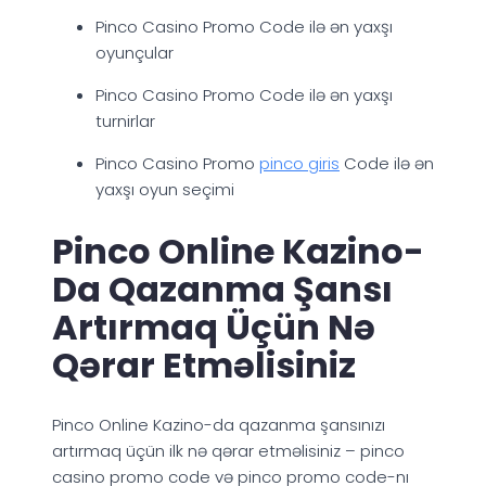
Pinco Casino Promo Code ilə ən yaxşı
oyunçular
Pinco Casino Promo Code ilə ən yaxşı
turnirlar
Pinco Casino Promo
pinco giris
Code ilə ən
yaxşı oyun seçimi
Pinco Online Kazino-
Da Qazanma Şansı
Artırmaq Üçün Nə
Qərar Etməlisiniz
Pinco Online Kazino-da qazanma şansınızı
artırmaq üçün ilk nə qərar etməlisiniz – pinco
casino promo code və pinco promo code-nı