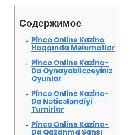
Содержимое
Pinco Online Kazino
Haqqında Məlumatlar
Pinco Online Kazino-
Da Oynayabilecəyiniz
Oyunlar
Pinco Online Kazino-
Da Nəticələndiyi
Turnirlar
Pinco Online Kazino-
Da Qazanma Şansı