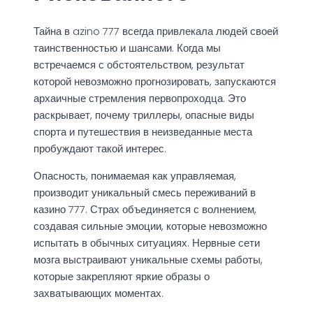
Тайна в azino 777 всегда привлекала людей своей
таинственностью и шансами. Когда мы
встречаемся с обстоятельством, результат
которой невозможно прогнозировать, запускаются
архаичные стремления первопроходца. Это
раскрывает, почему триллеры, опасные виды
спорта и путешествия в неизведанные места
пробуждают такой интерес.
Опасность, понимаемая как управляемая,
производит уникальный смесь переживаний в
казино 777. Страх объединяется с волнением,
создавая сильные эмоции, которые невозможно
испытать в обычных ситуациях. Нервные сети
мозга выстраивают уникальные схемы работы,
которые закрепляют яркие образы о
захватывающих моментах.