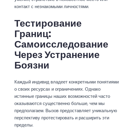
контакт с незнакомыми личностями.
Тестирование
Границ:
Самоисследование
Через Устранение
Боязни
Каждый индивид владеет конкретными понятиями
о своих ресурсах и ограничениях. Однако
истинные границы наших возможностей часто
оказываются существенно больше, чем мы
предполагаем. Вызов предоставляет уникальную
перспективу протестировать и расширить эти
пределы.