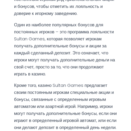
и бонусов, чтобы отметить их лояльность и
доверие к игорному заведению.
Один из наиболее популярных бонусов для
постоянных игроков – это программа лояльности
Sultan Games, которая позволяет игрокам
получать дополнительные бонусы и акции за
каждый сделанный депозит. Это означает, что
игроки могут получать дополнительные деньги на
свой счет, просто за то, что они продолжают
играть в казино.
Кроме того, казино Sultan Games предлагает
своим постоянным игрокам специальные акции и
бонусы, связанные с определенным игровым
автоматом или азартной игрой. Например, игроки
могут получать дополнительные бонусы, если они
играют в определенный игровой автомат, или если
они делают депозит в определенный день недели.