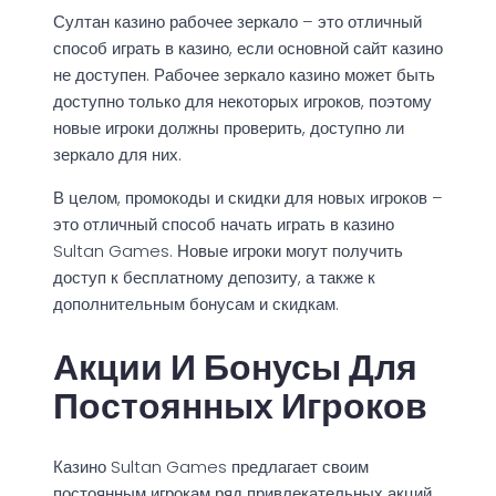
Султан казино рабочее зеркало – это отличный
способ играть в казино, если основной сайт казино
не доступен. Рабочее зеркало казино может быть
доступно только для некоторых игроков, поэтому
новые игроки должны проверить, доступно ли
зеркало для них.
В целом, промокоды и скидки для новых игроков –
это отличный способ начать играть в казино
Sultan Games. Новые игроки могут получить
доступ к бесплатному депозиту, а также к
дополнительным бонусам и скидкам.
Акции И Бонусы Для
Постоянных Игроков
Казино Sultan Games предлагает своим
постоянным игрокам ряд привлекательных акций