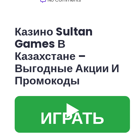
Казино Sultan
Games В
Казахстане –
Выгодные Акции И
Промокоды
▶️
ИГРАТЬ