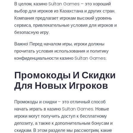
В целом, казино Sultan Games – это хороший
выбор для игроков из Казахстана и других стран.
Компания предлагает игрокам высокий уровень
сервиса, привлекательные условия для игроков и
безопасную игру.
Важно! Перед началом игры, игроки должны
прочитать условия использования и политику
конфиденциальности казино Sultan Games.
Промокоды И Скидки
Для Новых Игроков
Промокоды и скидки – это отличный способ
начать играть в казино Sultan Games. Новые
игроки могут получить доступ к бесплатному
депозиту, а также к дополнительным бонусам и
скидкам. В этом разделе мы рассмотрим, какие