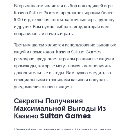
Вторым шагом является выбор подходящей игры.
Казино Sultan Games предлагает игрокам более
1000 игр, включая слоты, карточные игры, рулетку
и другие. Вам нужно выбрать игру, которая вам
понравилась, и начать играть.
Третьим шагом является использование выгодных
акций и промокодов. Казино Sultan Games
регулярно предлагает игрокам различные акции и
промокоды, которые могут помочь вам получить
дополнительные выгоды. Вам нужно следить за
официальными страницами казино и получать
уведомления о новых акциях.
Секреты Получения
Максимальной Выгоды Из
Казино Sultan Games