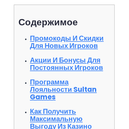
Содержимое
Промокоды И Скидки
Для Новых Игроков
Акции И Бонусы Для
Постоянных Игроков
Программа
Лояльности Sultan
Games
Как Получить
Максимальную
Выгоду Из Казино