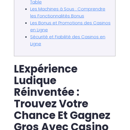
Table
Les Machines à Sous : Comprendre
les Fonctionnalités Bonus
Les Bonus et Promotions des Casinos
en Ligne
Sécurité et Fiabilité des Casinos en
Ligne
LExpérience
Ludique
Réinventée :
Trouvez Votre
Chance Et Gagnez
Gros Avec Casino