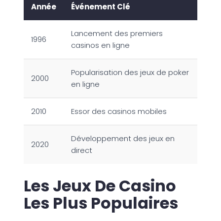
Année
Événement Clé
Lancement des premiers
1996
casinos en ligne
Popularisation des jeux de poker
2000
en ligne
2010
Essor des casinos mobiles
Développement des jeux en
2020
direct
Les Jeux De Casino
Les Plus Populaires