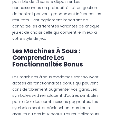
possible de 21 sans le dépasser. Les
connaissances en probabilités et en gestion
de bankroll peuvent grandement influencer les
résultats. Il est également important de
connaître les différentes variantes de chaque
jeu et de choisir celle qui convient le mieux à
votre style de jeu.
Les Machines À Sous :
Comprendre Les
Fonctionnalités Bonus
Les machines à sous modernes sont souvent
dotées de fonctionnalités bonus qui peuvent
considérablement augmenter vos gains. Les
symboles wild remplacent d’autres symboles
pour créer des combinaisons gagnantes. Les
symboles scatter déclenchent des tours
gratuits ou des jeux bonus. Les multiplicateurs