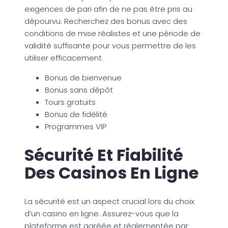
exigences de pari afin de ne pas être pris au
dépourvu. Recherchez des bonus avec des
conditions de mise réalistes et une période de
validité suffisante pour vous permettre de les
utiliser efficacement.
Bonus de bienvenue
Bonus sans dépôt
Tours gratuits
Bonus de fidélité
Programmes VIP
Sécurité Et Fiabilité
Des Casinos En Ligne
La sécurité est un aspect crucial lors du choix
d’un casino en ligne. Assurez-vous que la
plateforme est agréée et réglementée par