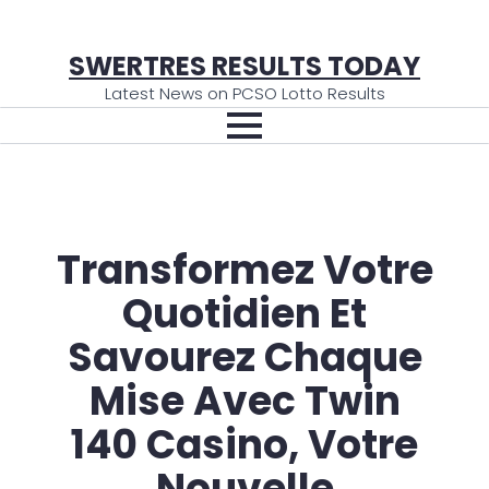
SWERTRES RESULTS TODAY
Latest News on PCSO Lotto Results
Transformez Votre
Quotidien Et
Savourez Chaque
Mise Avec Twin
140 Casino, Votre
Nouvelle