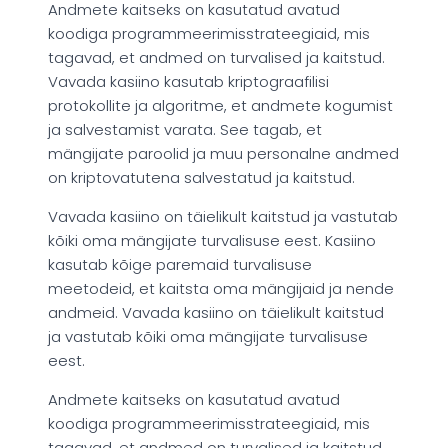
Andmete kaitseks on kasutatud avatud
koodiga programmeerimisstrateegiaid, mis
tagavad, et andmed on turvalised ja kaitstud.
Vavada kasiino kasutab kriptograafilisi
protokollite ja algoritme, et andmete kogumist
ja salvestamist varata. See tagab, et
mängijate paroolid ja muu personalne andmed
on kriptovatutena salvestatud ja kaitstud.
Vavada kasiino on täielikult kaitstud ja vastutab
kõiki oma mängijate turvalisuse eest. Kasiino
kasutab kõige paremaid turvalisuse
meetodeid, et kaitsta oma mängijaid ja nende
andmeid. Vavada kasiino on täielikult kaitstud
ja vastutab kõiki oma mängijate turvalisuse
eest.
Andmete kaitseks on kasutatud avatud
koodiga programmeerimisstrateegiaid, mis
tagavad, et andmed on turvalised ja kaitstud.