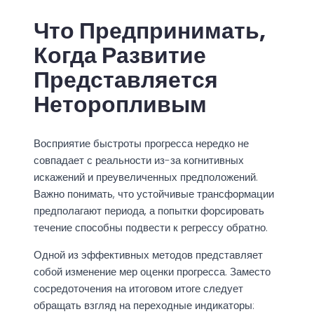
Что Предпринимать,
Когда Развитие
Представляется
Неторопливым
Восприятие быстроты прогресса нередко не
совпадает с реальности из-за когнитивных
искажений и преувеличенных предположений.
Важно понимать, что устойчивые трансформации
предполагают периода, а попытки форсировать
течение способны подвести к регрессу обратно.
Одной из эффективных методов представляет
собой изменение мер оценки прогресса. Заместо
сосредоточения на итоговом итоге следует
обращать взгляд на переходные индикаторы: