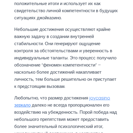
положительные итоги и использует их как
свидетельство личной компетентности в будущих
ситуациях джойказино.
Небольшие достижения осуществляют крайне
важную задачу в создании внутренней
стабильности. Они генерируют ощущение
контроля за обстоятельствами и уверенность в
индивидуальные таланты. Это процесс получило
обозначение “феномен компетентности” –
насколько более достижений накапливает
личность, тем больше решительно он приступает
к предстоящим вызовам.
Любопытно, что размер достижения
joycasino
зеркало
далеко не всегда пропорционален его
воздействию на убежденность. Порой победа над
небольшого препятствия может предоставить
более значительный психологический итог,