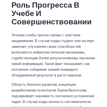
Роль Прогресса В
Учебе И
Совершенствовании
Течение учебы прочно связан с чувством
продвижения. В случае когда студент или эксперт
замечает улучшение своих способностей,
включаются нейропластические механизмы,
содействующие более результативному изучению
новой информации. Такой факт показывает, как
поэтапное собирание знаний генерирует
объединенный результат в росте навыков.
Область близкого развития, концепция
разработанная психологом Львом Выготским,
подчеркивает значимость поэтапного усложнения
задач. В случае когда личность систематически