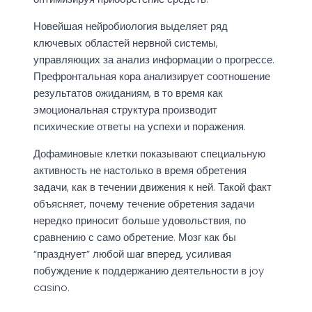
Новейшая нейробиология выделяет ряд
ключевых областей нервной системы,
управляющих за анализ информации о прогрессе.
Префронтальная кора анализирует соотношение
результатов ожиданиям, в то время как
эмоциональная структура производит
психические ответы на успехи и поражения.
Дофаминовые клетки показывают специальную
активность не настолько в время обретения
задачи, как в течении движения к ней. Такой факт
объясняет, почему течение обретения задачи
нередко приносит больше удовольствия, по
сравнению с само обретение. Мозг как бы
“празднует” любой шаг вперед, усиливая
побуждение к поддержанию деятельности в joy
casino.