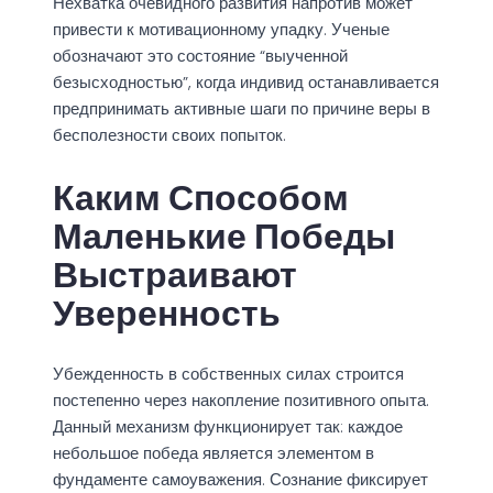
Нехватка очевидного развития напротив может
привести к мотивационному упадку. Ученые
обозначают это состояние “выученной
безысходностью”, когда индивид останавливается
предпринимать активные шаги по причине веры в
бесполезности своих попыток.
Каким Способом
Маленькие Победы
Выстраивают
Уверенность
Убежденность в собственных силах строится
постепенно через накопление позитивного опыта.
Данный механизм функционирует так: каждое
небольшое победа является элементом в
фундаменте самоуважения. Сознание фиксирует