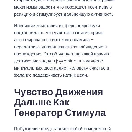
механизмы радости, что порождает позитивную
реакцию и стимулирует дальнейшую активность.
Новейшие изыскания в сфере нейронауки
подтверждают, что чувство развития прямо
ассоциировано с синтезом допамина –
передатчика, управляющего за побуждение и
наслаждение. Это объясняет, по какой причине
достижение задач в joycasino, в том числе
минимальных, доставляет человеку счастье и
желание поддерживать идти к цели.
Чувство Движения
Дальше Как
Генератор Стимула
Побуждение представляет собой комплексный